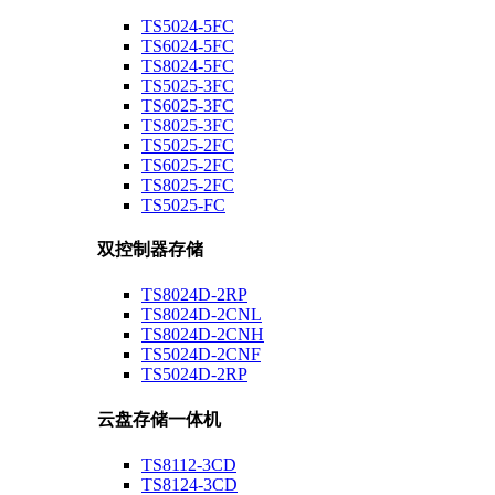
TS5024-5FC
TS6024-5FC
TS8024-5FC
TS5025-3FC
TS6025-3FC
TS8025-3FC
TS5025-2FC
TS6025-2FC
TS8025-2FC
TS5025-FC
双控制器存储
TS8024D-2RP
TS8024D-2CNL
TS8024D-2CNH
TS5024D-2CNF
TS5024D-2RP
云盘存储一体机
TS8112-3CD
TS8124-3CD